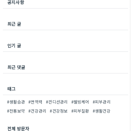
공지사항
상 속에서 확인할 수 있는 기준도 함께 정리해보겠습
니다. 활동량 부족이 관절 상태에 영향을 주는 이유같
은 관절 상태라도 활동량 차이에 따라 ..
최근 글
인기 글
최근 댓글
태그
#생활습관
#면역력
#컨디션관리
#웰빙케어
#피부관리
#전통보약
#건강관리
#건강정보
#피부질환
#생활건강
전체 방문자