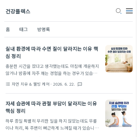
건강플렉스
홈
태그
방명록
실내 환경에 따라 수면 질이 달라지는 이유 핵
심 정리
충분한 시간을 잤다고 생각했는데도 아침에 개운하지
않거나 밤중에 자주 깨는 경험을 하는 경우가 있습니
다. 수면 시간이 부족한 것도 아닌데 피로감이 남는다
자연 치유 & 웰빙 케어
· 2026. 6. 22.
format_list_bulleted
textsms
면 단순히 잠을 자는 시간보다 잠을 자는 환경을 함께
살펴볼 필요가 있습니다. 특히 하루 대부분을 실내에
서 보내는 생활이 이어질수록 침실 환경의 영향은 생
자세 습관에 따라 관절 부담이 달라지는 이유
각보다 크게 나타날 수 있습니다. 이번 글에서는 실내
핵심 정리
환경에 따라 수면 질이 달라지는 이유를 중심으로 생
하루 종일 특별히 무리한 일을 하지 않았는데도 무릎
활 공간이 수면 상태에 어떤 차이를 만들 수 있는지 살
이나 허리, 목 주변이 뻐근하게 느껴질 때가 있습니다.
펴보겠습니다. 수면질은 한 가지 요소로 결정되기보다
운동을 많이 한 것도 아닌데 특정 부위만 부담스럽다
온도와 습도, 소음, 빛 노출 등 여러 환경 요소가 함께