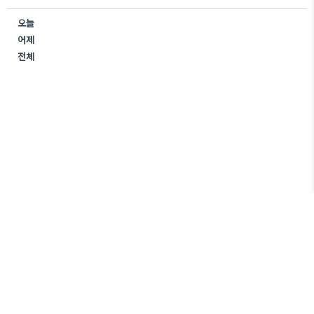
오늘
어제
전체
건강플렉스
Copyright ©
All rights reserved.
+ 해당사이트는 정보전달이 목적이며, 상품을 판매하기 위한 목적이 아닌 정보성
포스팅으로만 운영되고 있습니다.