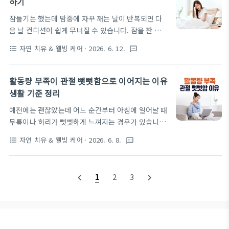
하기
활 리듬 면역력 변화를 중심으로 생활 습관이 몸 상태
잠들기는 했는데 밤중에 자꾸 깨는 날이 반복되면 다
에 어떤 차이를 만들 수 있는지 살펴보겠습니다. 생활
음 날 컨디션이 쉽게 무너질 수 있습니다. 잠을 잔 시간
리듬이 흔들릴 때 몸에서 먼저 나타나는 신호와 회복
은 충분해 보이는데도 아침에 개운하지 않고, 낮에는
을 위해 점검해야 할 기준을 함께 확인해보면 현재 컨
자연 치유 & 웰빙 케어
· 2026. 6. 12.
format_list_bulleted
textsms
졸림이나 집중력 저하가 따라오는 경우도 있습니다.
디션을 이해하는 데 도움이 될 수 있습니다. 생활 리듬
이런 상태는 단순히 잠을 설친 하루로만 보기보다 생
이 무너지면 몸이 먼저 보내는 변화같은 생활이라도
활 습관과 수면 환경을 함께 살펴보는 것이 필요합니
리듬이 일정한 경우와 그렇지 않은 경우에는 ..
활동량 부족이 관절 뻣뻣함으로 이어지는 이유
다. 이번 글에서는 밤에 자주 깨는 이유 생활 습관을 기
생활 기준 정리
준으로 야간 각성이 반복될 때 확인해야 할 요소를 정
예전에는 괜찮았는데 어느 순간부터 아침에 일어날 때
리합니다. 밤중에 깨는 원인은 한 가지로 단정하기 어
무릎이나 허리가 뻣뻣하게 느껴지는 경우가 있습니다.
렵습니다. 취침 시간, 카페인, 스마트폰 사용, 침실 환
특별히 다친 적이 없는데도 몸이 굳은 것처럼 느껴지
경, 낮 활동량처럼 일상 속 작은 차이가 수면장애로 느
자연 치유 & 웰빙 케어
· 2026. 6. 8.
format_list_bulleted
textsms
고, 움직이기 시작해야 조금 편해지는 경험을 하는 사
껴질 만큼 영향을 줄 수 있으므로 현재 생활 기준을 차
람도 적지 않습니다. 이런 변화는 나이 때문이라고 생
례대로 확인하는 방식이 도움이 됩니다. 밤에 자주 깨
각하기 쉽지만 생활 습관도 함께 영향을 줄 수 있습니
는 현상이 반복되는 이유같은 수..
1
2
3
navigate_before
navigate_next
다. 이번 글에서는 활동량 부족 관절 뻣뻣함 이유를 중
심으로 움직임 감소가 관절 상태에 어떤 변화를 만들
수 있는지 생활 기준에서 살펴보겠습니다. 관절통이
나타나는 과정과 활동량 변화의 관계를 함께 이해하면
현재 생활 습관을 점검하는 데 도움이 될 수 있으며, 일