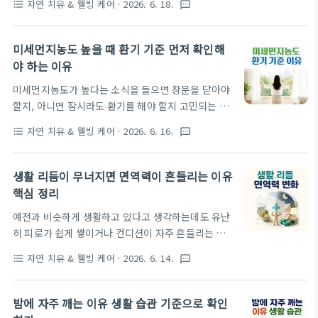
자연 치유 & 웰빙 케어
· 2026. 6. 18.
format_list_bulleted
textsms
면 평소 자세 습관을 먼저 돌아볼 필요가 있습니다. 같
작용할 수 있습니다. 따라서 현재 생활 환경을 점검하
은 시간을 앉아 있거나 서 있어도 몸의 중심이 어디에
는 과정이 수면 상태를 이해하는 데 도움이 될 수 있습
실리는지에 따라 관절이 받는 느낌은 달라질 수 있습
니다. 실내 환경에 따라 수면질이 ..
미세먼지농도 높을 때 환기 기준 먼저 확인해
니다. 이번 글에서는 자세 습관에 따라 관절 부담이 달
야 하는 이유
라지는 이유를 생활 속 자세와 움직임 기준으로 정리
미세먼지농도가 높다는 소식을 들으면 창문을 닫아야
합니다. 관절 부담은 한 번의 큰 동작보다 반복되는 작
할지, 아니면 잠시라도 환기를 해야 할지 고민되는 경
은 자세 차이에서 시작되는 경우가 많습니다. 현재 자
우가 많습니다. 실내 공기를 깨끗하게 유지하려는 목
세가 어떻게 굳어져 있는지, 어느 순간 불편감이 커지
자연 치유 & 웰빙 케어
· 2026. 6. 16.
format_list_bulleted
textsms
적과 외부 오염물질 유입을 줄이려는 목적이 서로 충
는지 확인하면 관리 방향을 더 현실적으로 잡을 수 있
돌하기 때문입니다. 특히 실내에서 보내는 시간이 길
습니다. 자세 습관에 따라 관절 부담이 달라지는 이유
어질수록 환기 여부에 대한 판단이 더욱 중요하게 느
같은 자세라도 오래 유지되는 방식..
생활 리듬이 무너지면 면역력이 흔들리는 이유
껴질 수 있습니다. 이번 글에서는 미세먼지농도 환기
핵심 정리
기준 이유를 중심으로 환기 전 무엇을 먼저 확인해야
예전과 비슷하게 생활하고 있다고 생각하는데도 유난
하는지 살펴보겠습니다. 무조건 창문을 닫거나 열기보
히 피로가 쉽게 쌓이거나 컨디션이 자주 흔들리는 경
다 현재 공기 상태와 생활 환경을 함께 고려하는 것이
우가 있습니다. 감기에 자주 걸리는 것 같고, 작은 스
보다 현실적인 판단 기준이 될 수 있습니다. 미세먼지
자연 치유 & 웰빙 케어
· 2026. 6. 14.
format_list_bulleted
textsms
트레스에도 쉽게 지치며 회복 속도도 예전 같지 않다
농도가 높을 때 환기를 고민하게 되는 이유미세먼지농
고 느껴질 때가 있습니다. 이런 변화는 단순히 바쁜 일
도가 높을수록 환기에 대한 고민이 커지지만 실내 공
상 때문이라고 생각하기 쉽지만 생활 리듬 변화와 함
기 상태에 따라 체감 차이가 달라질 수 있습니다.창..
밤에 자주 깨는 이유 생활 습관 기준으로 확인
께 나타나는 경우도 적지 않습니다. 이번 글에서는 생