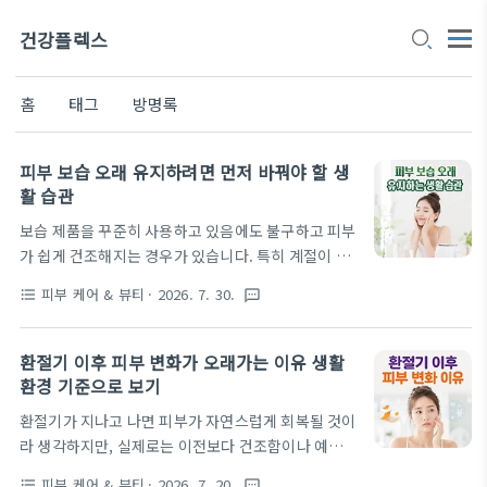
건강플렉스
홈
태그
방명록
피부 보습 오래 유지하려면 먼저 바꿔야 할 생
활 습관
보습 제품을 꾸준히 사용하고 있음에도 불구하고 피부
가 쉽게 건조해지는 경우가 있습니다. 특히 계절이 바
뀌거나 생활 패턴이 달라질 때는 같은 관리 방법으로
피부 케어 & 뷰티
· 2026. 7. 30.
format_list_bulleted
textsms
도 결과가 달라지는 경우가 많습니다. 피부 보습 오래
유지하는 생활 습관을 기준으로 보면 단순히 제품 선
택보다 일상적인 환경과 습관이 더 큰 영향을 주는 경
환절기 이후 피부 변화가 오래가는 이유 생활
우도 있습니다. 이 글에서는 피부보습이 유지되지 않
환경 기준으로 보기
는 이유를 생활 기준으로 나누어 보고, 어떤 습관을 먼
환절기가 지나고 나면 피부가 자연스럽게 회복될 것이
저 점검해야 하는지를 중심으로 정리합니다. 피부 보
라 생각하지만, 실제로는 이전보다 건조함이나 예민함
습이 쉽게 유지되지 않는 이유같은 제품을 사용하더라
이 더 오래 지속되는 경우가 많습니다. 같은 환경에서
도 생활 환경과 습관에 따라 보습 유지 시간은 다르게
피부 케어 & 뷰티
· 2026. 7. 20.
format_list_bulleted
textsms