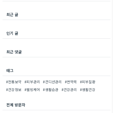
수 있기 때문입니다. 피부가 갑자기 예민해지는 이유
를 먼저 살펴봐야 하는 이유같은 피부라도 생활..
최근 글
인기 글
최근 댓글
태그
#전통보약
#피부관리
#컨디션관리
#면역력
#피부질환
#건강정보
#웰빙케어
#생활습관
#건강관리
#생활건강
전체 방문자