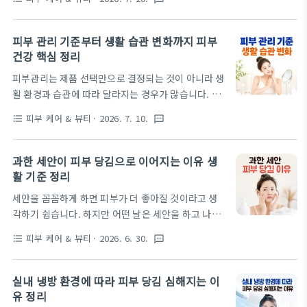
도 유독 피부 변화가 길어지는 경험을 하게 되면 단순
나타날 수 있습니다.세안 방식에 따라 보습 유지가 달
계절 영향만으로 설명하기 어려운 상황이 됩니다. 환
라지는 이유같은 세안이라도 방법에 따라 피부 수분
절기 이후 피부 변화 이유를 기준으로 보면 단순한 외
피부 관리 기준부터 생활 습관 변화까지 피부
유지 상태가 달라질 수 있습니다.과한 세정 ..
부 환경 변화가 아니라 생활 환경과 관리 방식이 함께
건강 핵심 정리
작용하는 구조로 이어지는 경우가 많습니다. 이 글에
피부관리는 제품 선택만으로 결정되는 것이 아니라 생
서는 피부 변화가 오래 지속되는 조건과 흐름을 기준
활 환경과 습관에 따라 달라지는 경우가 많습니다. 같
으로 어떤 부분을 나누어 확인해야 하는지 살펴봅니
은 화장품을 사용해도 어떤 날은 건조함이 심하고, 어
다. 환절기 이후 피부 변화가 오래가는 이유같은 계절
피부 케어 & 뷰티
· 2026. 7. 10.
format_list_bulleted
textsms
떤 날은 예민 반응이 나타나는 이유가 여기에 있습니
변화 이후에도 피부 회복 속도는 환경과 관리 방식에
다. 피부 관리 기준 생활 습관 변화를 기준으로 보면 환
따라 차이가 나타날 수 있습니다.계절이 바뀌어도 피
경, 장벽 상태, 세안 습관, 생활 패턴이 서로 영향을 주
과한 세안이 피부 당김으로 이어지는 이유 생
부가 쉽게 돌아오지 않는 이유계절이 안정된 이후..
는 구조를 확인할 수 있습니다. 이 글에서는 피부관리
활 기준 정리
기준을 나누어 어떤 요소부터 점검해야 하는지 판단
세안을 꼼꼼하게 하면 피부가 더 좋아질 것이라고 생
기준을 정리합니다. 피부 관리 기준은 왜 환경 변화와
각하기 쉽습니다. 하지만 어떤 날은 세안을 하고 나서
함께 봐야 할까같은 제품을 사용해도 환경에 따라 피
오히려 피부가 당기고 건조하게 느껴지는 경우가 반복
부 반응은 달라질 수 있으며, 이 차이를 구분하는 것이
피부 케어 & 뷰티
· 2026. 6. 30.
format_list_bulleted
textsms
되기도 합니다. 이런 변화는 단순한 건조함이 아니라
피부관리의 기준이 됩니다.같은 제품을 써도 피부 상
세안 방식과 환경이 함께 영향을 주는 경우가 많습니
태가 달라지는 상황계절이나 실내 환경에 따라 피부
다. 이 글에서는 과한 세안 피부 당김 이유를 중심으
실내 냉방 환경에 따라 피부 당김 심해지는 이
상태는 동일하게 유지되지 않을 수..
로, 세안 습관이 피부 상태에 어떤 차이를 만드는지 정
유 정리