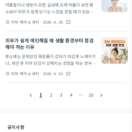
리합니다. 특히 세안 횟수, 방식, 이후 관리까지 어떤
여름철이나 냉방이 강한 실내에 오래 머물다 보면 평
기준으로 나누어 봐야 하는지에 따라 피부당김 체감이
소보다 피부가 쉽게 당기는 느낌을 받을 때가 있습니
달라질 수 있기 때문에, 컨디션관리 관점에서 판단 기
다. 세안을 하지 않았는데도 피부가 건조하게 느껴지
준을 함께 살펴보는 것이 중요합니다. 과한 세안이 피
피부 케어 & 뷰티
· 2026. 6. 20.
format_list_bulleted
textsms
고, 오후가 될수록 얼굴이 거칠어지는 것 같다고 느끼
부당김으로 이어지는 이유깨끗함을 유지하려는 세안
는 경우도 적지 않습니다. 특히 같은 화장품을 사용하
이 오히려 피부당김으로 이어질 수 있으며, 세안 강도
고 있는데도 피부 상태가 달라진다면 생활 환경부터
피부가 쉽게 예민해질 때 생활 환경부터 점검
에 따라 체감 차이가 발생할 수 있습니다..
살펴볼 필요가 있습니다. 이번 글에서는 실내 냉방 환
해야 하는 이유
경에 따라 피부 당김 심해지는 이유를 중심으로 생활
평소에는 문제없던 화장품이 갑자기 따갑게 느껴지거
환경이 피부 컨디션에 어떤 차이를 만들 수 있는지 정
나, 세안 후 피부 당김이 심해지는 경험을 하는 경우가
리해보겠습니다. 피부당김은 단순한 피부 타입의 문제
있습니다. 특별히 제품을 바꾼 것도 아닌데 피부가 예
가 아니라 실내 습도, 냉방 방식, 생활 습관이 함께 영
피부 케어 & 뷰티
· 2026. 6. 10.
format_list_bulleted
textsms
민하게 반응하기 시작하면 원인을 찾기 어려워 답답함
향을 줄 수 있어 여러 기준을 함께 살펴보는 것이 도움
을 느끼기도 합니다. 하지만 피부 변화는 피부 자체의
이 될 수 있습니다. 실내 냉방 환경에서 피부당김이 심
문제만이 아니라 생활 환경 변화와 함께 나타나는 경
해지는 이유같은 냉방 환경에서도 피부 상..
1
2
3
4
···
10
navigate_before
navigate_next
우도 적지 않습니다. 이번 글에서는 피부 예민해지는
이유 생활 환경을 중심으로 피부가 쉽게 민감해질 때
먼저 살펴봐야 하는 요소들을 정리해보겠습니다. 민감
성피부 관리에서 중요한 것은 새로운 제품을 찾기보다
최근 생활 환경과 습관 변화를 함께 확인하는 것입니
공지사항
다. 작은 변화라도 반복된다면 피부가 보내는 신호일