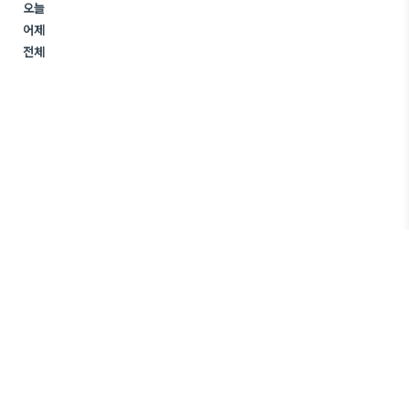
오늘
어제
전체
건강플렉스
Copyright ©
All rights reserved.
+ 해당사이트는 정보전달이 목적이며, 상품을 판매하기 위한 목적이 아닌 정보성
포스팅으로만 운영되고 있습니다.
JJuum
Designed by