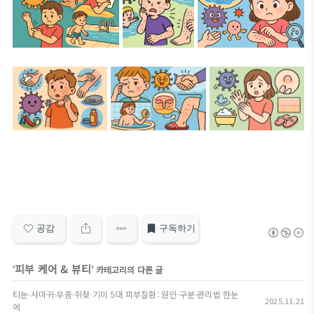
공감
구독하기
피부 케어 & 뷰티
'
' 카테고리의 다른 글
티눈·사마귀·무좀·쥐젖·기미 5대 피부질환: 원인·구분·관리법 한눈
2025.11.21
에