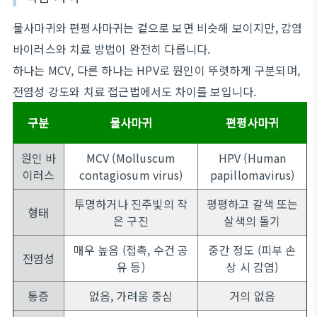
물사마귀와 편평사마귀는 겉으로 보면 비슷해 보이지만, 감염
바이러스와 치료 방법이 완전히 다릅니다.
하나는 MCV, 다른 하나는 HPV로 원인이 뚜렷하게 구분되며,
전염성 강도와 치료 접근법에서도 차이를 보입니다.
구분
물사마귀
편평사마귀
원인 바
MCV (Molluscum
HPV (Human
이러스
contagiosum virus)
papillomavirus)
투명하거나 진주빛의 작
평평하고 갈색 또는
형태
은 구진
살색의 돌기
매우 높음 (접촉, 수건 공
중간 정도 (피부 손
전염성
유 등)
상 시 감염)
통증
없음, 가려움 중심
거의 없음