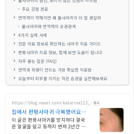
물사마귀의 원인, 보이지 않는 감염의 시작점
주요 감염 경로
면역력이 약해지면 왜 물사마귀가 더 잘 생길까
물사마귀와 면역력의 상관관계
4가지 실제 사례
전문 의료 정보로 확인하는 사마귀 치료 가이드
편평사마귀 치료 정보, 함께 보면 도움이 됩니다
자주 묻는 질문 (FAQ)
면역과 위생이 만드는 가장 확실한 치료법
오늘부터 피부를 지키는 작은 습관을 실천해보세요
https://blog.naver.com/katarina123_
광고
집에서 편평사마귀 극복했어요
(+과정공유)
이 글은 편평사마귀를 방치하다 결국
온 얼굴을 덮고 등까지 번져 2년간 수
백만원을