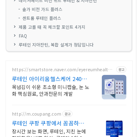
네이처메이드 비전 위드 루테인 & 지아잔틴
솔가 비전 가드 플러스
센트룸 루테인 플러스
제품 고를 때 꼭 체크할 포인트 4가지
FAQ
루테인 지아잔틴, 복합 설계가 정답입니다
https://smartstore.naver.com/eyereumhealthc
광고
are
루테인 아이리움헬스케어 240배
농축 프리미엄 원료
목넘김이 쉬운 초소형 미니캡슐, 눈 노
화 핵심원료, 안과전문의 개발
http://m.coupang.com
광고
루테인 쿠팡 쿠팡에서 꼼꼼하게
성분 확인
장시간 보는 화면, 루테인, 지친 눈에