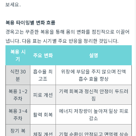
보세요.
복용 타이밍별 변화 흐름
경옥고는 꾸준한 복용을 통해 몸의 변화를 점진적으로 이끌어
냅니다. 다음 표는 시기별 주요 반응을 정리한 것입니다.
복용 시
주요 변화
설명
기
식전 30
흡수율 최
위장에 부담을 주지 않으며 진액
분
고조
흡수 효율 향상
복용 1~2
기력 회복과 정신적 안정이 두드러
피로 개선
주차
짐
복용 3~4
에너지 저장량이 높아져 일상 피로
활력 회복
주차
감소
장기 복
체질 개선
기혈 순환이 안정되고 면역력 상승